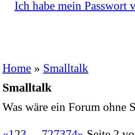
Ich habe mein Passwort 
Home
»
Smalltalk
Smalltalk
Was wäre ein Forum ohne Sm
«
1
2
3
...
72
73
74
»
Seite 2 v