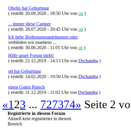
Obelix hat Geburtstag
( erstellt: 20.09.2020 - 18:50 Uhr von
oti
)
... immer diese Camper
( erstellt: 28.07.2020 - 20:45 Uhr von
oti
)
Ich liebe Bedienungsanleitungen oder
verblöden wir zusehens ...
( erstellt: 30.06.2020 - 11:05 Uhr von
oti
)
Hilfe unser Forum stirbt!
( erstellt: 22.12.2019 - 14:13 Uhr von
Dschamba
)
oti hat Geburtstag
( erstellt: 14.02.2020 - 19:50 Uhr von
Dschamba
)
einen Guten Rutsch
( erstellt: 31.12.2019 - 11:02 Uhr von
Dschamba
)
«
1
2
3
...
72
73
74
»
Seite 2 v
Registrierte in diesem Forum
Aktuell kein registrierter in diesem
Bereich